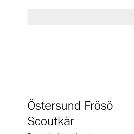
Välj
Evenemang
Navigation
datum.
med
nyckelord.
Östersund Frösö
Scoutkår