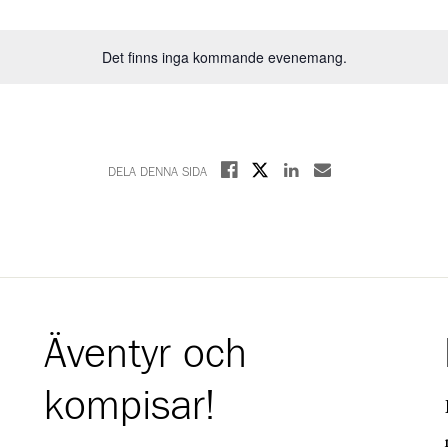
Det finns inga kommande evenemang.
Dela på X
Dela på Facebook
Dela på Linkedin
Dela med E-post
DELA DENNA SIDA
Äventyr och
kompisar!