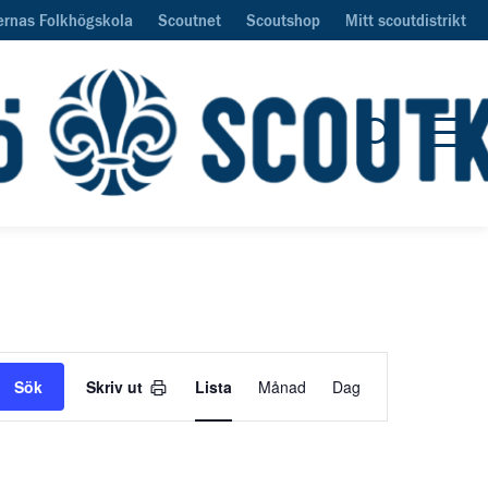
ernas Folkhögskola
Scoutnet
Scoutshop
Mitt scoutdistrikt
Öppna sök
Öpp
Evenemang
Sök
Skriv ut
Lista
Månad
Dag
Views
Navigation