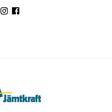
vara-kontor/jobmeal-ostersund
tps://jamtkraft.se/privat/