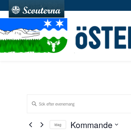
Evenemang
Ange
Search
nyckelord.
and
Sök
Kommande
Idag
efter
Views