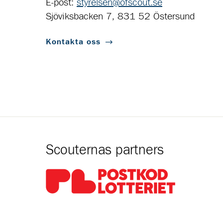
E-post:
styrelsen@ofscout.se
Sjöviksbacken 7, 831 52 Östersund
Kontakta oss
Scouternas partners
Gå till pl_50