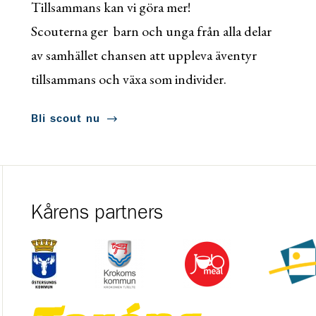
Tillsammans kan vi göra mer!
Scouterna ger barn och unga från alla delar
av samhället chansen att uppleva äventyr
tillsammans och växa som individer.
Bli scout nu
Kårens partners
Gå till https://ostersund.se/
Gå till https://krokom.se/
Gå till https://jobmeal.se/
Gå till ht
Gå till https://www.torens.se/