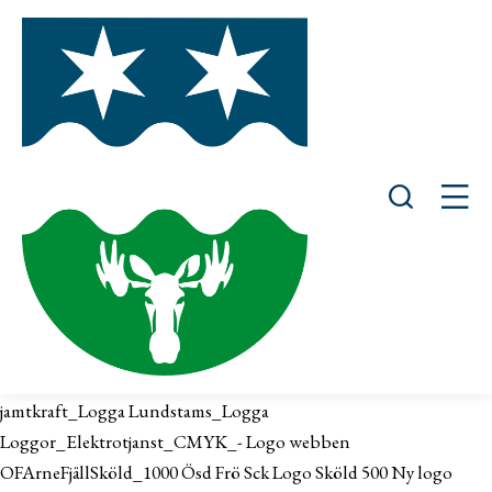
Öppna sök
Öppn
jamtkraft_Logga Lundstams_Logga
Loggor_Elektrotjanst_CMYK_- Logo webben
OFArneFjällSköld_1000 Ösd Frö Sck Logo Sköld 500 Ny logo