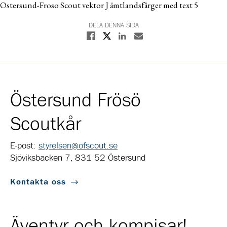
Ostersund-Froso Scout vektor J ämtlandsfärger med text 5
DELA DENNA SIDA
Dela på X
Dela på Facebook
Dela på Linkedin
Dela med E-post
Östersund Frösö
Scoutkår
E-post:
styrelsen@ofscout.se
Sjöviksbacken 7, 831 52 Östersund
Kontakta oss
Äventyr och kompisar!