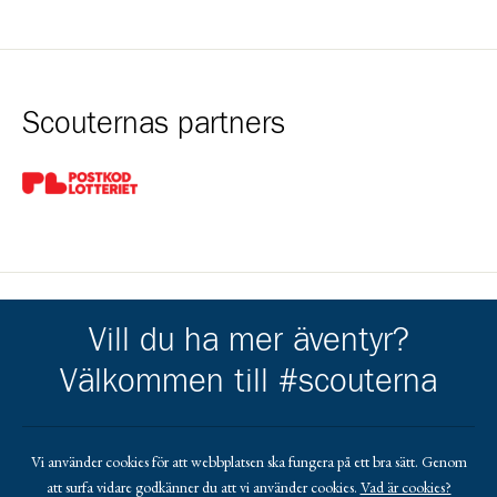
Scouternas partners
Gå till pl_50
Vill du ha mer äventyr?
Kårens partners
Välkommen till #scouterna
Gå till https://ostersund.se/
Gå till https://krokom.se/
Gå till https://jobmeal.se/vara-kontor/jobmeal-o
Gå till https://jamtkraft.se/privat/
Gå till https://www.torens.se
Gå till https://www.lundstams.se/
Gå till https://www.cramo.se/sv
Vi använder cookies för att webbplatsen ska fungera på ett bra sätt. Genom
att surfa vidare godkänner du att vi använder cookies.
Vad är cookies?