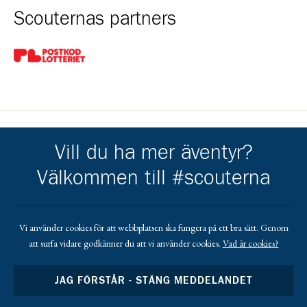
Scouternas partners
Gå till pl_50
Vill du ha mer äventyr?
Kårens partners
Välkommen till #scouterna
Gå till https://ostersund.se/
Gå till https://krokom.se/
Gå till https://jobmeal.se/vara-kontor/jobmeal-o
Gå till https://jamtkraft.se/privat/
Gå till https://www.torens.se
Gå till https://www.lundstams.se/
Gå till https://www.cramo.se/sv
Vi använder cookies för att webbplatsen ska fungera på ett bra sätt. Genom
att surfa vidare godkänner du att vi använder cookies.
Vad är cookies?
Gå till https://www.elektrotjanst.se/
JAG FÖRSTÅR - STÄNG MEDDELANDET