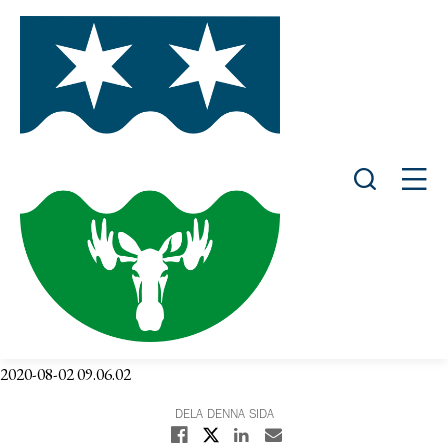
Öppna sök
Öppn
2020-08-02 09.06.02
DELA DENNA SIDA
Dela på X
Dela på Facebook
Dela på Linkedin
Dela med E-post