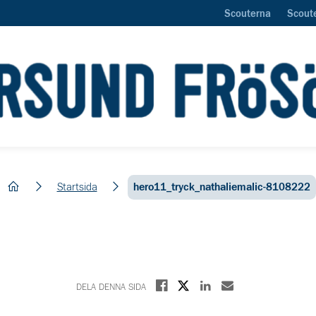
Scouterna
Scout
hem
Startsida
hero11_tryck_nathaliemalic-8108222
Dela på X
Dela på Facebook
Dela på Linkedin
Dela med E-post
DELA DENNA SIDA