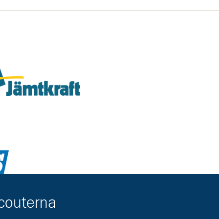
vara-kontor/jobmeal-ostersund
tps://jamtkraft.se/privat/
scouterna