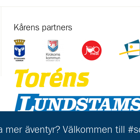
Kårens partners
Gå till https://ostersund.se/
Gå till https://krokom.se/
Gå till https://jobmeal.se/
Gå till ht
Gå till https://www.torens.se/
Gå till https://www.lundstams.se/
Gå till https://www.cramo.se/sv
ha mer äventyr? Välkommen till #