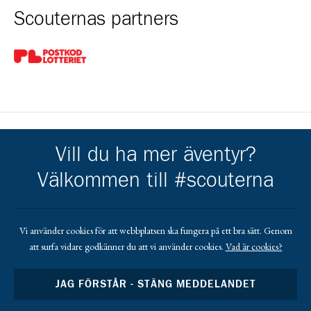
Scouternas partners
Gå till pl_50
Vill du ha mer äventyr?
Kårens partners
Välkommen till #scouterna
Gå till https://ostersund.se/
Gå till https://krokom.se/
Gå till https://jobmeal.se/vara-kontor/jobmeal-o
Gå till https://jamtkraft.se/privat/
Gå till https://www.torens.se
Gå till https://www.lundstams.se/
Gå till https://www.cramo.se/sv
Vi använder cookies för att webbplatsen ska fungera på ett bra sätt. Genom
att surfa vidare godkänner du att vi använder cookies.
Vad är cookies?
Gå till https://www.elektrotjanst.se/
JAG FÖRSTÅR - STÄNG MEDDELANDET