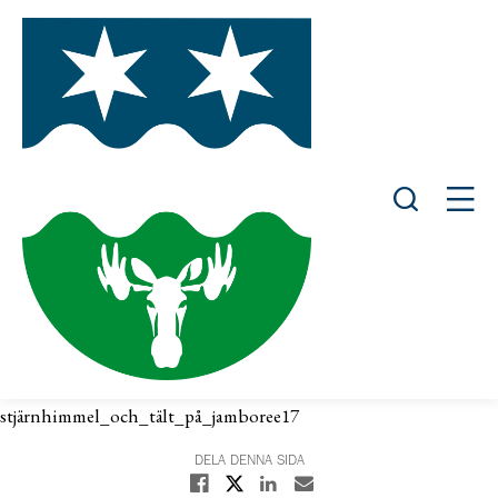
Öppna sök
Öppn
stjärnhimmel_och_tält_på_jamboree17
DELA DENNA SIDA
Dela på X
Dela på Facebook
Dela på Linkedin
Dela med E-post