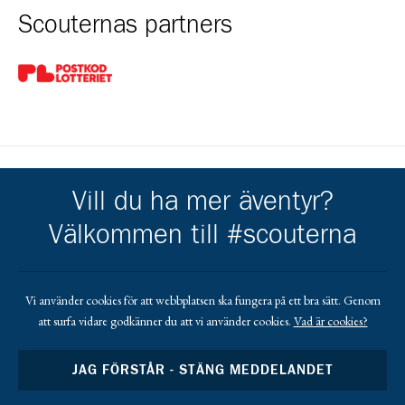
Scouternas partners
Gå till pl_50
Vill du ha mer äventyr?
Kårens partners
Välkommen till #scouterna
Gå till https://ostersund.se/
Gå till https://krokom.se/
Gå till https://jobmeal.se/vara-kontor/jobmeal-o
Gå till https://jamtkraft.se/privat/
Gå till https://www.torens.se
Gå till https://www.lundstams.se/
Gå till https://www.cramo.se/sv
Vi använder cookies för att webbplatsen ska fungera på ett bra sätt. Genom
att surfa vidare godkänner du att vi använder cookies.
Vad är cookies?
Gå till https://www.elektrotjanst.se/
JAG FÖRSTÅR - STÄNG MEDDELANDET