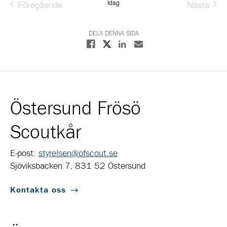
Föregående
Idag
Nästa
Evenemang
Evene
DELA DENNA SIDA
Dela på X
Dela på Facebook
Dela på Linkedin
Dela med E-post
Östersund Frösö
Scoutkår
E-post:
styrelsen@ofscout.se
Sjöviksbacken 7, 831 52 Östersund
Kontakta oss