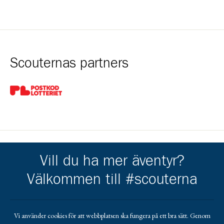
Scouternas partners
Gå till pl_50
Vill du ha mer äventyr?
Kårens partners
Välkommen till #scouterna
Gå till https://ostersund.se/
Gå till https://krokom.se/
Gå till https://jobmeal.se/vara-kontor/jobmeal-o
Gå till https://jamtkraft.se/privat/
Gå till https://www.torens.se
Gå till https://www.lundstams.se/
Gå till https://www.cramo.se/sv
Vi använder cookies för att webbplatsen ska fungera på ett bra sätt. Genom