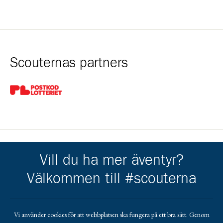
Scouternas partners
Gå till pl_50
Vill du ha mer äventyr?
Kårens partners
Välkommen till #scouterna
Gå till https://ostersund.se/
Gå till https://krokom.se/
Gå till https://jobmeal.se/vara-kontor/jobmeal-o
Gå till https://jamtkraft.se/privat/
Gå till https://www.torens.se
Gå till https://www.lundstams.se/
Gå till https://www.cramo.se/sv
Vi använder cookies för att webbplatsen ska fungera på ett bra sätt. Genom