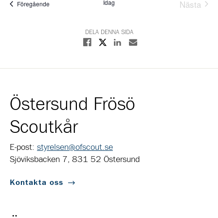
Idag
Nästa
Evenemang
Föregående
Evene
DELA DENNA SIDA
Dela på X
Dela på Facebook
Dela på Linkedin
Dela med E-post
Östersund Frösö
Scoutkår
E-post:
styrelsen@ofscout.se
Sjöviksbacken 7, 831 52 Östersund
Kontakta oss